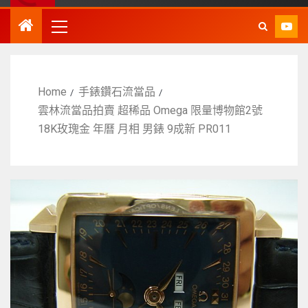
Home
手錶鑽石流當品
雲林流當品拍賣 超稀品 Omega 限量博物館2號
18K玫瑰金 年曆 月相 男錶 9成新 PR011