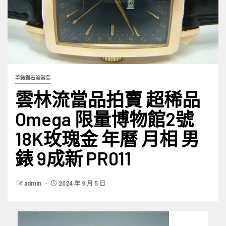
手錶鑽石流當品
雲林流當品拍賣 超稀品
Omega 限量博物館2號
18K玫瑰金 年曆 月相 男
錶 9成新 PR011
admin
2024 年 9 月 5 日