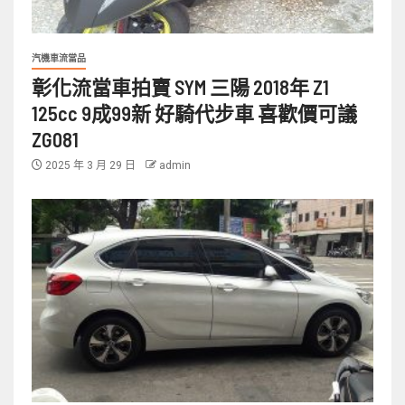
汽機車流當品
彰化流當車拍賣 SYM 三陽 2018年 Z1
125cc 9成99新 好騎代步車 喜歡價可議
ZG081
2025 年 3 月 29 日
admin