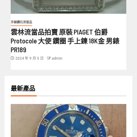
手錶鑽石流當品
雲林流當品拍賣 原裝 PIAGET 伯爵
Protocole 大使 鑽圈 手上鍊 18K金 男錶
PR189
2024 年 9 月 5 日
admin
最新產品