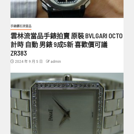
手錶鑽石流當品
雲林流當品手錶拍賣 原裝 BVLGARI OCTO
計時 自動 男錶 9成5新 喜歡價可議
ZR383
2024 年 9 月 5 日
admin