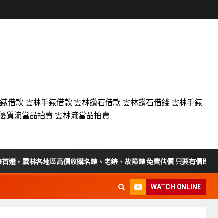
名錶借款 雲林手錶借款 雲林鑽石借款 雲林鑽石借錢 雲林手錶
設優質流當品拍賣 雲林流當品拍賣
，雲林各地區高價收購名錶、老錶、故障錶 免費估價 只要有價即收
WATCH ONLINE