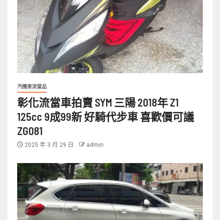
汽機車流當品
彰化流當車拍賣 SYM 三陽 2018年 Z1
125cc 9成99新 好騎代步車 喜歡價可議
ZG081
2025 年 3 月 29 日
admin