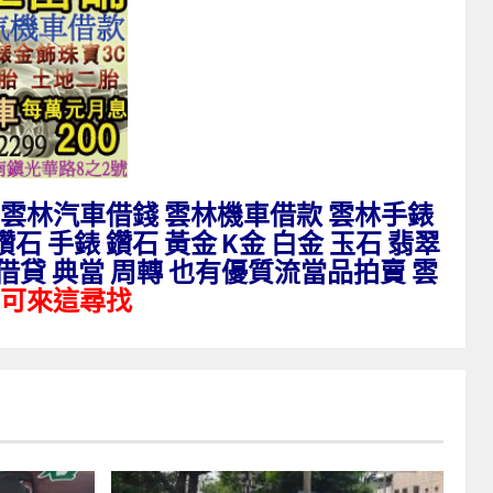
 雲林汽車借錢 雲林機車借款 雲林手錶
鑽石
手錶 鑽石 黃金 K金 白金 玉石 翡翠
 借貸 典當 周轉 也有優質流當品拍賣 雲
可來這尋找