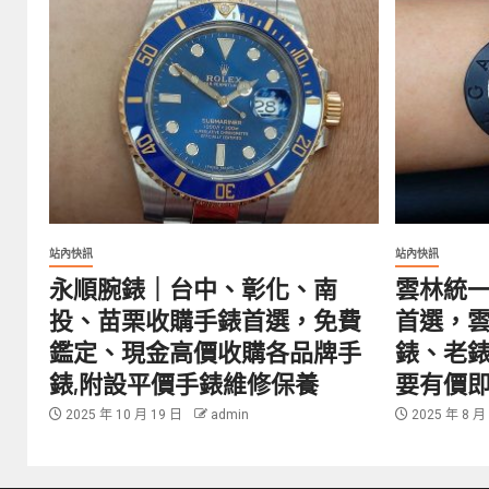
站內快訊
站內快訊
永順腕錶｜台中、彰化、南
雲林統
投、苗栗收購手錶首選，免費
首選，
鑑定、現金高價收購各品牌手
錶、老錶
錶,附設平價手錶維修保養
要有價
2025 年 10 月 19 日
admin
2025 年 8 月