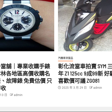
汽機車流當品
一當舖｜專業收購手錶
彰化流當車拍賣 SYM 三陽
雲林各地區高價收購名
年 Z1 125cc 9成99新
、故障錶 免費估價 只
喜歡價可議 ZG081
即收
2025 年 3 月 29 日
admin
 13 日
admin