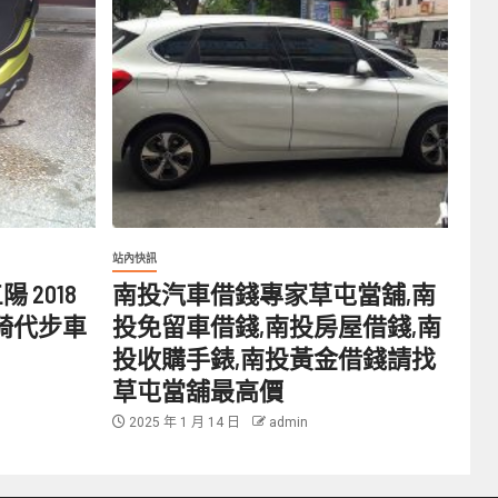
站內快訊
 2018
南投汽車借錢專家草屯當舖,南
 好騎代步車
投免留車借錢,南投房屋借錢,南
投收購手錶,南投黃金借錢請找
草屯當舖最高價
2025 年 1 月 14 日
admin