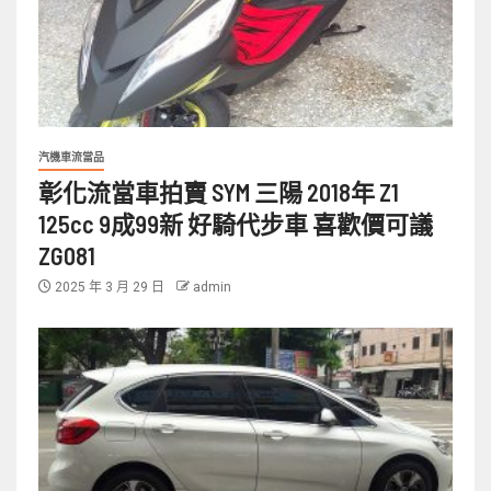
汽機車流當品
彰化流當車拍賣 SYM 三陽 2018年 Z1
125cc 9成99新 好騎代步車 喜歡價可議
ZG081
2025 年 3 月 29 日
admin