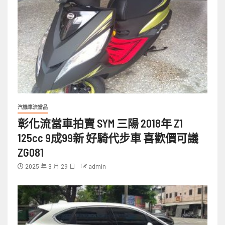
汽機車流當品
彰化流當車拍賣 SYM 三陽 2018年 Z1
125cc 9成99新 好騎代步車 喜歡價可議
ZG081
2025 年 3 月 29 日
admin