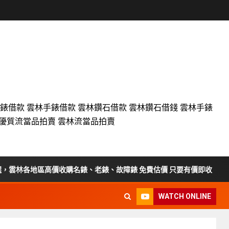
名錶借款 雲林手錶借款 雲林鑽石借款 雲林鑽石借錢 雲林手錶
設優質流當品拍賣 雲林流當品拍賣
區高價收購名錶、老錶、故障錶 免費估價 只要有價即收
彰
WATCH ONLINE