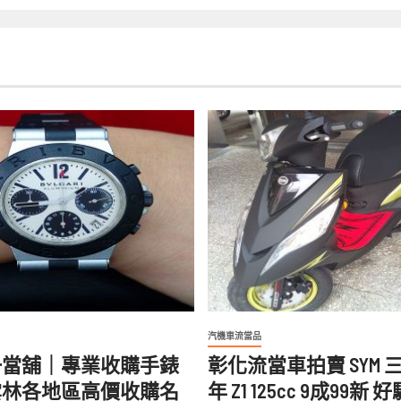
汽機車流當品
一當舖｜專業收購手錶
彰化流當車拍賣 SYM 三陽
雲林各地區高價收購名
年 Z1 125cc 9成99新