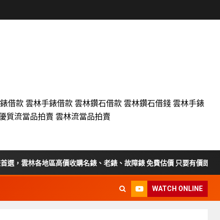
名錶借款 雲林手錶借款 雲林鑽石借款 雲林鑽石借錢 雲林手錶
設優質流當品拍賣 雲林流當品拍賣
，雲林各地區高價收購名錶、老錶、故障錶 免費估價 只要有價即收
WATCH ONLINE