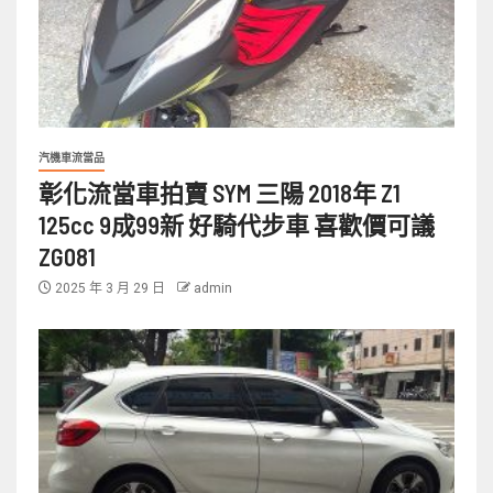
汽機車流當品
彰化流當車拍賣 SYM 三陽 2018年 Z1
125cc 9成99新 好騎代步車 喜歡價可議
ZG081
2025 年 3 月 29 日
admin