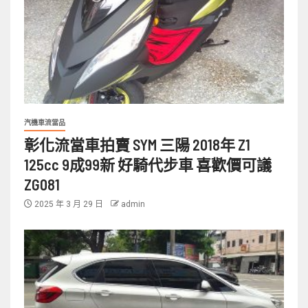
汽機車流當品
彰化流當車拍賣 SYM 三陽 2018年 Z1
125cc 9成99新 好騎代步車 喜歡價可議
ZG081
2025 年 3 月 29 日
admin