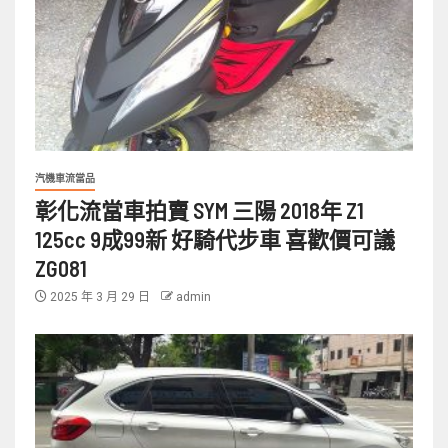
汽機車流當品
彰化流當車拍賣 SYM 三陽 2018年 Z1
125cc 9成99新 好騎代步車 喜歡價可議
ZG081
2025 年 3 月 29 日
admin