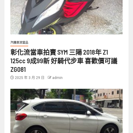
汽機車流當品
彰化流當車拍賣 SYM 三陽 2018年 Z1
125cc 9成99新 好騎代步車 喜歡價可議
ZG081
2025 年 3 月 29 日
admin