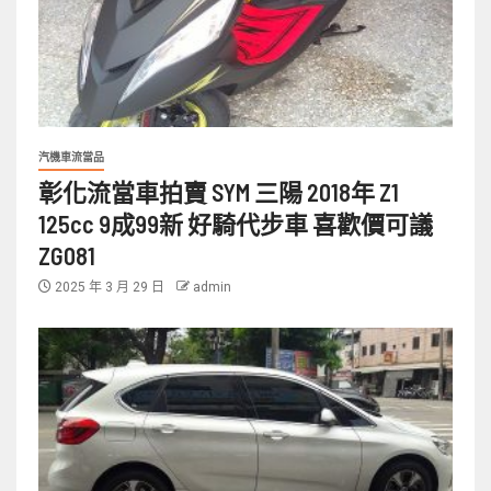
汽機車流當品
彰化流當車拍賣 SYM 三陽 2018年 Z1
125cc 9成99新 好騎代步車 喜歡價可議
ZG081
2025 年 3 月 29 日
admin