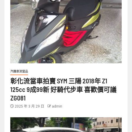
汽機車流當品
彰化流當車拍賣 SYM 三陽 2018年 Z1
125cc 9成99新 好騎代步車 喜歡價可議
ZG081
2025 年 3 月 29 日
admin