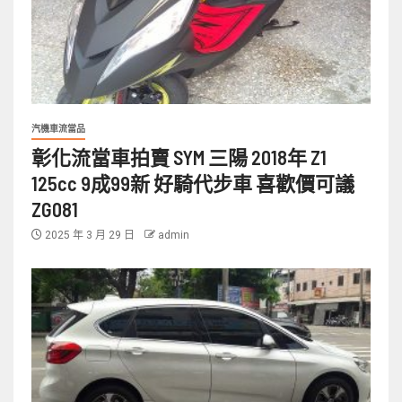
汽機車流當品
彰化流當車拍賣 SYM 三陽 2018年 Z1
125cc 9成99新 好騎代步車 喜歡價可議
ZG081
2025 年 3 月 29 日
admin