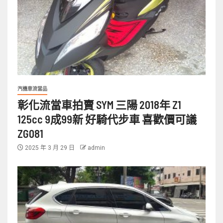
汽機車流當品
彰化流當車拍賣 SYM 三陽 2018年 Z1
125cc 9成99新 好騎代步車 喜歡價可議
ZG081
2025 年 3 月 29 日
admin