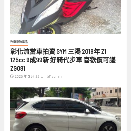
汽機車流當品
彰化流當車拍賣 SYM 三陽 2018年 Z1
125cc 9成99新 好騎代步車 喜歡價可議
ZG081
2025 年 3 月 29 日
admin