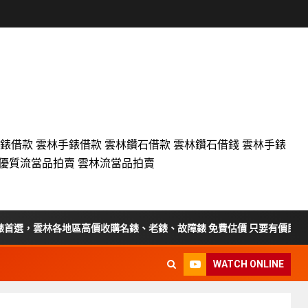
名錶借款 雲林手錶借款 雲林鑽石借款 雲林鑽石借錢 雲林手錶
設優質流當品拍賣 雲林流當品拍賣
，雲林各地區高價收購名錶、老錶、故障錶 免費估價 只要有價即收
WATCH ONLINE