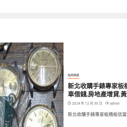
站內快訊
新北收購手錶專家板橋
車借錢,房地產增貸,
2024 年 12 月 30 日
admin
新北收購手錶專家板橋板信當舖