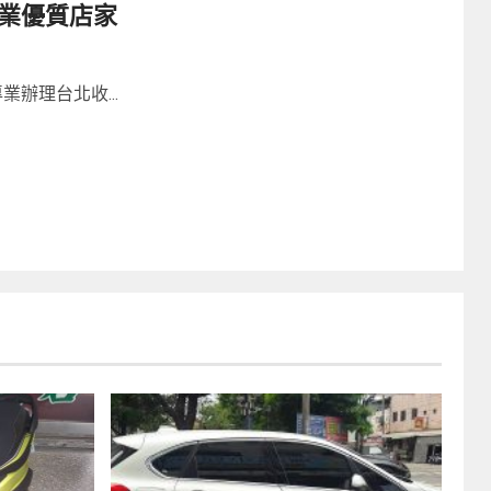
專業優質店家
辦理台北收...