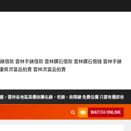
名錶借款 雲林手錶借款 雲林鑽石借款 雲林鑽石借錢 雲林手錶
設優質流當品拍賣 雲林流當品拍賣
收購名錶、老錶、故障錶 免費估價 只要有價即收
彰化流當車
WATCH ONLINE