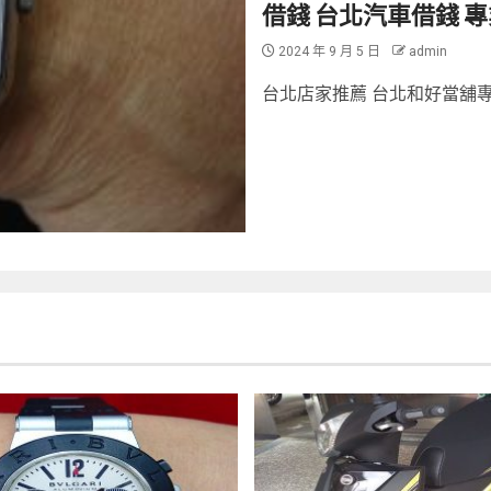
借錢 台北汽車借錢 
2024 年 9 月 5 日
admin
台北店家推薦 台北和好當舖專業