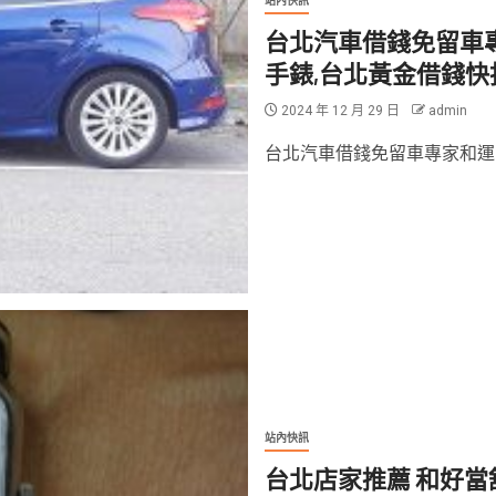
站內快訊
台北汽車借錢免留車專
手錶,台北黃金借錢快
2024 年 12 月 29 日
admin
台北汽車借錢免留車專家和運當舖
站內快訊
台北店家推薦 和好當