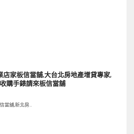
店家板信當舖,大台北房地產增貸專家,
,收購手錶請來板信當舖
舖,新北房...