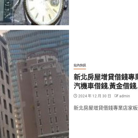
站內快訊
新北房屋增貸借錢專業
汽機車借錢,黃金借錢
2024 年 12 月 30 日
admin
新北房屋增貸借錢專業店家板信當