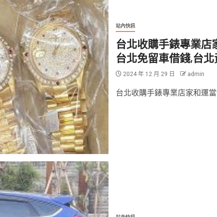
站內快訊
台北收購手錶專業店家
台北免留車借錢,台北
2024 年 12 月 29 日
admin
台北收購手錶專業店家和運當舖