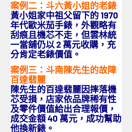
案例二：斗六黃小姐的老錶
黃小姐家中祖父留下的 1970
年代歐米茄手錶，外觀略有
刮痕且機芯不走，但雲林統
一當舖仍以 2 萬元收購，充
分肯定老錶價值。
案例三：斗南陳先生的故障
百達翡麗
陳先生的百達翡麗因摔落機
芯受損，店家依品牌稀有性
及零件價值給出合理報價，
成交金額 40 萬元，成功幫助
他換新錶。