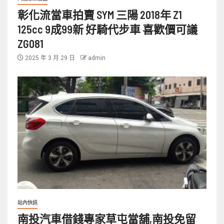
彰化流當車拍賣 SYM 三陽 2018年 Z1
125cc 9成99新 好騎代步車 喜歡價可議
ZG081
2025 年 3 月 29 日
admin
站內快訊
南投汽車借錢專家草屯當舖,南投免留