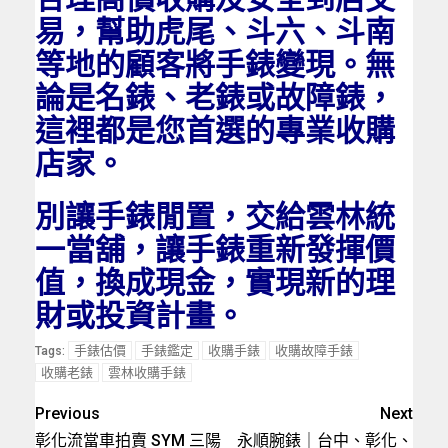
易，幫助虎尾、斗六、斗南
等地的顧客將手錶變現。無
論是名錶、老錶或故障錶，
這裡都是您首選的專業收購
店家。
別讓手錶閒置，交給雲林統
一當舖，讓手錶重新發揮價
值，換成現金，實現新的理
財或投資計畫。
手錶估價
手錶鑑定
收購手錶
收購故障手錶
Tags:
收購老錶
雲林收購手錶
Previous
Next
彰化流當車拍賣 SYM 三陽
永順腕錶｜台中、彰化、