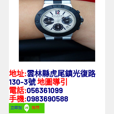
地址:
雲林縣虎尾鎮光復路
130-3號
地圖導引
電話:
056361099
手機:
0983690588