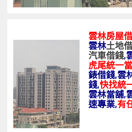
雲林房屋
雲林
土地
汽車借錢
,
虎尾統一
錶借錢,雲
錢,
快找統
雲林當舖,
速專業,
有