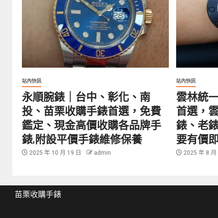
站內快訊
站內快訊
永順腕錶｜台中、彰化、南
雲林統
投、苗栗收購手錶首選，免費
首選，
鑑定、現金高價收購各品牌手
錶、老錶
錶,附設平價手錶維修保養
要有價
2025 年 10 月 19 日
admin
2025 年 8 月
苗栗收購手錶