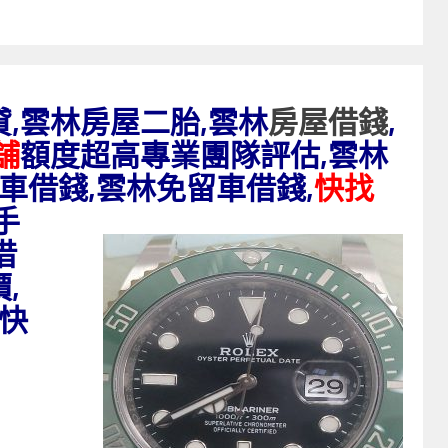
貸,雲林房屋二胎,雲林
房屋借錢
,
舖
額度超高專業團隊評估,雲林
車借錢,雲林免留車借錢,
快找
手
借
,
快