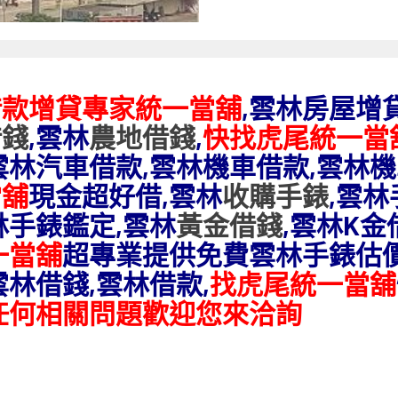
借款增貸專家統一當舖
,雲林房屋增
借錢
,雲林
農地借錢
,
快找虎尾統一當
雲林汽車借款,雲林機車借款,雲林機
當舖
現金超好借,雲林
收購手錶
,雲林
林手錶鑑定,雲林
黃金借錢
,雲林K
金
一當舖
超專業提供免費雲林手錶估價
雲林借錢,雲林借款,
找虎尾統一當舖
任何相關問題歡迎您來洽詢