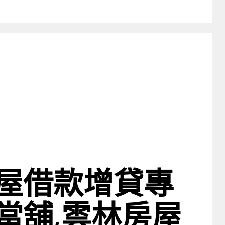
屋借款增貸專
當舖,雲林房屋