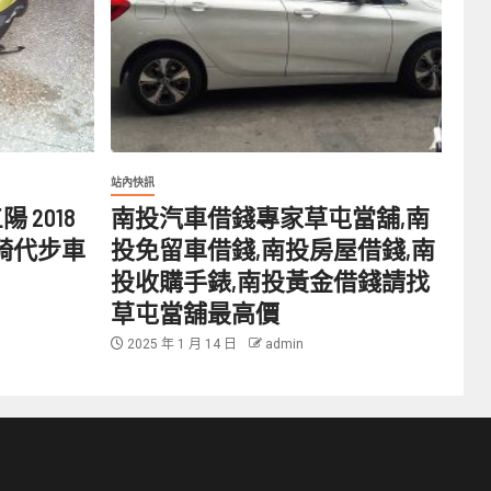
站內快訊
 2018
南投汽車借錢專家草屯當舖,南
 好騎代步車
投免留車借錢,南投房屋借錢,南
投收購手錶,南投黃金借錢請找
草屯當舖最高價
2025 年 1 月 14 日
admin