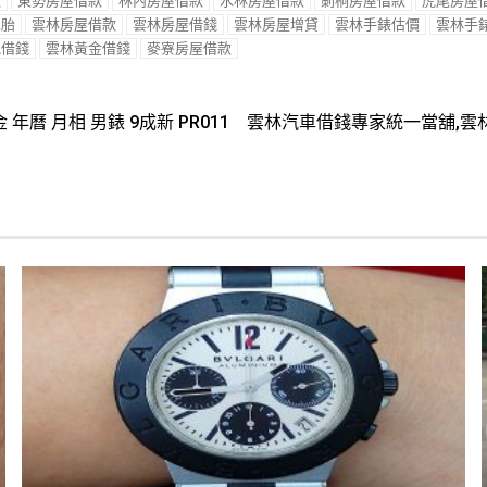
款
東勢房屋借款
林內房屋借款
水林房屋借款
莿桐房屋借款
虎尾房屋
二胎
雲林房屋借款
雲林房屋借錢
雲林房屋增貸
雲林手錶估價
雲林手
地借錢
雲林黃金借錢
麥寮房屋借款
年曆 月相 男錶 9成新 PR011
雲林汽車借錢專家統一當舖,雲