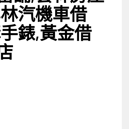
雲林汽機車借
購手錶,黃金借
店