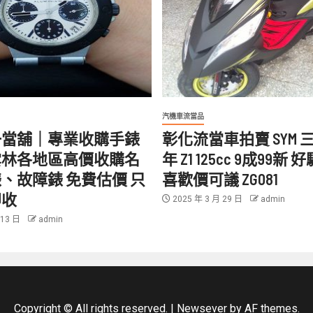
汽機車流當品
一當舖｜專業收購手錶
彰化流當車拍賣 SYM 三陽
雲林各地區高價收購名
年 Z1 125cc 9成99新
、故障錶 免費估價 只
喜歡價可議 ZG081
即收
2025 年 3 月 29 日
admin
 13 日
admin
Copyright © All rights reserved.
|
Newsever
by AF themes.