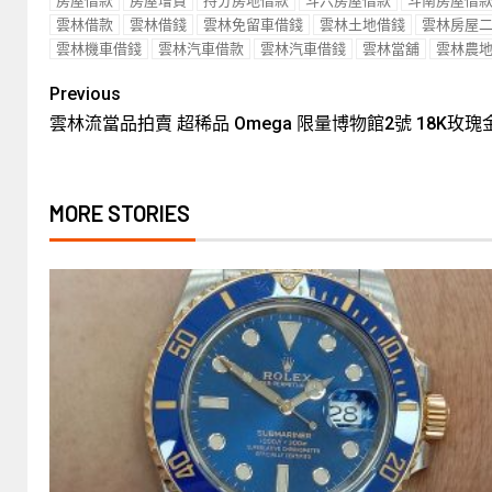
房屋借款
房屋增貸
持分房地借款
斗六房屋借款
斗南房屋借
雲林借款
雲林借錢
雲林免留車借錢
雲林土地借錢
雲林房屋
雲林機車借錢
雲林汽車借款
雲林汽車借錢
雲林當舖
雲林農
Previous
雲林流當品拍賣 超稀品 Omega 限量博物館2號 18K玫瑰金 
MORE STORIES