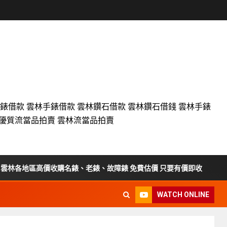
名錶借款 雲林手錶借款 雲林鑽石借款 雲林鑽石借錢 雲林手錶
設優質流當品拍賣 雲林流當品拍賣
價收購名錶、老錶、故障錶 免費估價 只要有價即收
彰化流當車
WATCH ONLINE